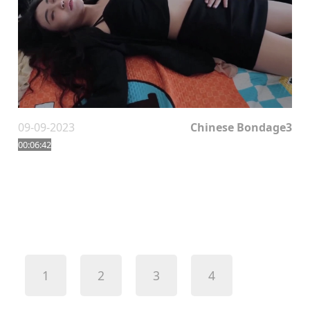
09-09-2023
Chinese Bondage3
00:06:42
1
2
3
4