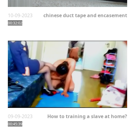
10-09-2023
chinese duct tape and encasement
00:32:02
09-09-2023
How to training a slave at home?
00:45:39